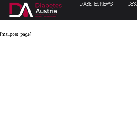
MailPoet-Seite
DIABETES NEWS
GES
Diabetes Austria
28. Dezember 2024
[mailpoet_page]