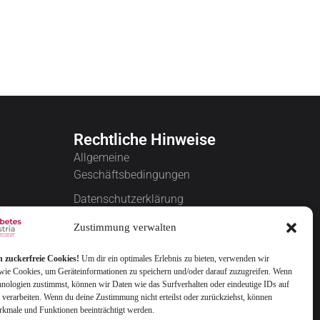
Rechtliche Hinweise
Allgemeine
Geschäftsbedingungen
Datenschutzerklärung
Cookies
Zustimmung verwalten
Impressum
n zuckerfreie Cookies!
Um dir ein optimales Erlebnis zu bieten, verwenden wir
Widerrufsbelehrung
wie Cookies, um Geräteinformationen zu speichern und/oder darauf zuzugreifen. Wenn
hnologien zustimmst, können wir Daten wie das Surfverhalten oder eindeutige IDs auf
Newsletter verwalten
 verarbeiten. Wenn du deine Zustimmung nicht erteilst oder zurückziehst, können
kmale und Funktionen beeinträchtigt werden.